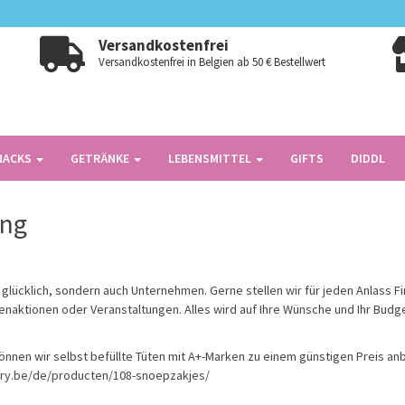
Versandkostenfrei
Versandkostenfrei in Belgien ab 50 € Bestellwert
NACKS
GETRÄNKE
LEBENSMITTEL
GIFTS
DIDDL
ing
n glücklich, sondern auch Unternehmen. Gerne stellen wir für jeden Anlas
aktionen oder Veranstaltungen. Alles wird auf Ihre Wünsche und Ihr Budg
nnen wir selbst befüllte Tüten mit A+-Marken zu einem günstigen Preis anb
ory.be/de/producten/108-snoepzakjes/