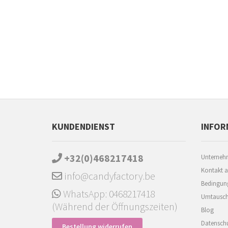
KUNDENDIENST
INFOR
+32(0)468217418
Unterneh
Kontakt 
info@candyfactory.be
Bedingun
WhatsApp: 0468217418
Umtausch
(Während der Öffnungszeiten)
Blog
Datenschu
Bestellung widerrufen