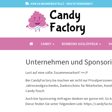
VOR 13:00 UHR BESTELLT - HEUTE VERSENDET
CANDY
BONBONS AUSLÖFFELN
S
Unternehmen und Sponsor
Lust auf eine süße Zusammenarbeit? 🍬🎉
Bei CandyFactory.be machen wir nicht nur Privatpersone
Jahresendgeschenke, Dankeschöns für Mitarbeiter, Kunden
Candy-Touch.
Auch bei Sponsoring-Anfragen denken wir gerne mit. So kö
Diese finden Sie unter folgendem Link:
https://candyfact