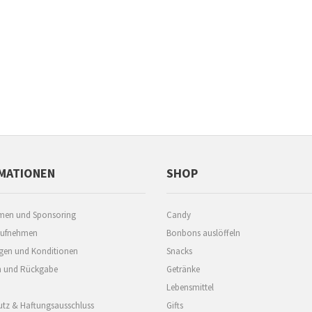
MATIONEN
SHOP
men und Sponsoring
Candy
aufnehmen
Bonbons auslöffeln
gen und Konditionen
Snacks
 und Rückgabe
Getränke
Lebensmittel
tz & Haftungsausschluss
Gifts