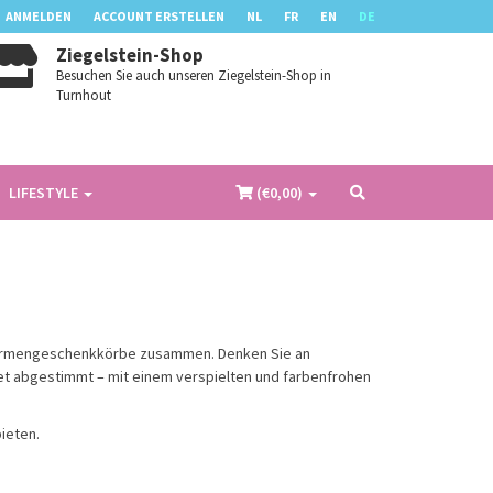
ANMELDEN
ACCOUNT ERSTELLEN
NL
FR
EN
DE
Ziegelstein-Shop
Besuchen Sie auch unseren Ziegelstein-Shop in
Turnhout
LIFESTYLE
(€
0,00
)
s Firmengeschenkkörbe zusammen. Denken Sie an
et abgestimmt – mit einem verspielten und farbenfrohen
ieten.