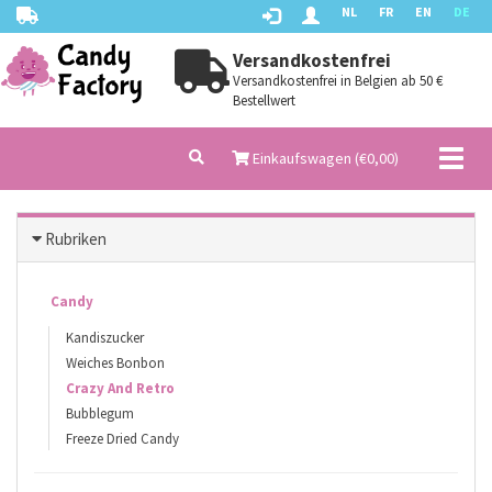
NL
FR
EN
DE
Versandkostenfrei
Versandkostenfrei in Belgien ab 50 €
Bestellwert
Toggl
Einkaufswagen (€
0,00
)
naviga
Rubriken
Candy
Kandiszucker
Weiches Bonbon
Crazy And Retro
Bubblegum
Freeze Dried Candy