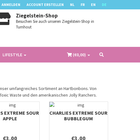
ANMELDEN
ACCOUNT ERSTELLEN
NL
FR
EN
DE
Ziegelstein-Shop
Besuchen Sie auch unseren Ziegelstein-Shop in
Turnhout
LIFESTYLE
(€
0,00
)
unser umfangreiches Sortiment an Hartbonbons. Von
Toxic Waste und den amerikanischen Jolly Ranchers.
ES EXTREME SOUR
CHARLIES EXTREME SOUR
APPLE
BUBBLEGUM
€3,00
€3,00