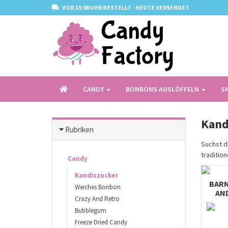
VOR 13:00 UHR BESTELLT - HEUTE VERSENDET
CANDY
BONBONS AUSLÖFFELN
S
Kand
Rubriken
Suchst d
traditio
Candy
Kandiszucker
BARN
Weiches Bonbon
AN
Crazy And Retro
Bubblegum
Freeze Dried Candy