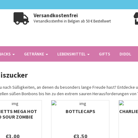
Versandkostenfrei
Versandkostenfrei in Belgien ab 50 € Bestellwert
NACKS
GETRÄNKE
LEBENSMITTEL
GIFTS
DIDDL
iszucker
u nach Süßigkeiten, an denen du besonders lange Freude hast? Entdecke 
nellen süßen Bonbons bis hin zu den extrem sauren Herausforderungen von 
ETTS MEGA HOT
BOTTLECAPS
CHARLI
D SOUR ZOMBIE
BOMBZ
€3,00
€3,50