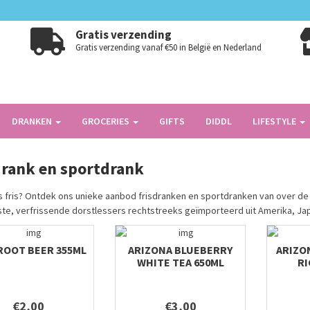
Gratis verzending
Gratis verzending vanaf €50 in België en Nederland
DRANKEN
GROCERIES
GIFTS
DIDDL
LIFESTYLE
drank en sportdrank
ets fris? Ontdek ons unieke aanbod frisdranken en sportdranken van over de h
ste, verfrissende dorstlessers rechtstreeks geïmporteerd uit Amerika, Ja
ROOT BEER 355ML
ARIZONA BLUEBERRY
ARIZO
WHITE TEA 650ML
RI
€2,00
€3,00