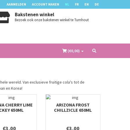
AANMELDEN
ACCOUNT MAKEN
NL
FR
EN
DE
Bakstenen winkel
Bezoek ook onze bakstenen winkel te Turnhout
(€
0,00
)
ele wereld. Van exclusieve fruitige cola's tot de
pan en Korea!
NA CHERRY LIME
ARIZONA FROST
CKEY 650ML
CHILLZICLE 650ML
€3,00
€3,00