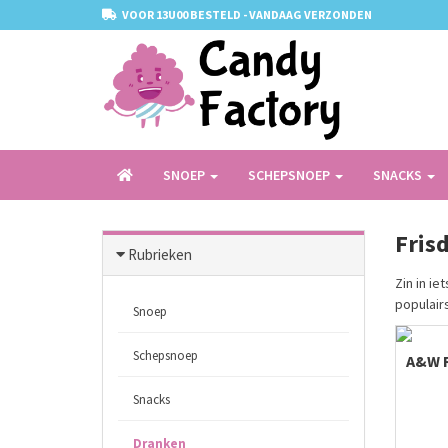
VOOR 13U00 BESTELD - VANDAAG VERZONDEN
SNOEP
SCHEPSNOEP
SNACKS
Fris
Rubrieken
Zin in i
populair
Snoep
Schepsnoep
A&W 
Snacks
Dranken