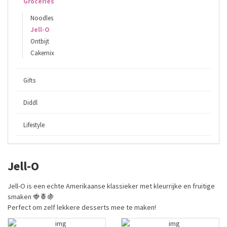
Groceries
Noodles
Jell-O
Ontbijt
Cakemix
Gifts
Diddl
Lifestyle
Jell-O
Jell-O is een echte Amerikaanse klassieker met kleurrijke en fruitige
smaken 🍓🍍🍇
Perfect om zelf lekkere desserts mee te maken!