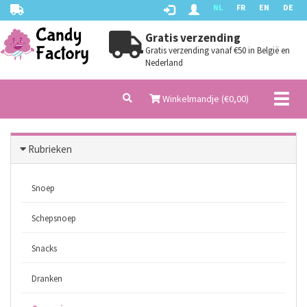
NL
FR
EN
DE
Gratis verzending
Gratis verzending vanaf €50 in België en
Nederland
Toggl
Winkelmandje (€
0,00
)
naviga
Rubrieken
Snoep
Schepsnoep
Snacks
Dranken