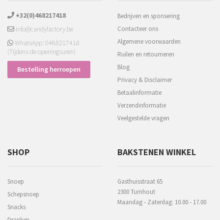
+32(0)468217418
Bedrijven en sponsering
info@candyfactory.be
Contacteer ons
Algemene voorwaarden
WhatsApp: 0468217418
(Tijdens de openingsuren)
Ruilen en retourneren
Blog
Bestelling herroepen
Privacy & Disclaimer
Betaalinformatie
Verzendinformatie
Veelgestelde vragen
SHOP
BAKSTENEN WINKEL
Snoep
Gasthuisstraat 65
2300 Turnhout
Schepsnoep
Maandag - Zaterdag: 10.00 - 17.00
Snacks
Dranken