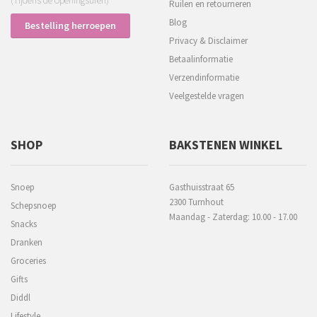
(Tijdens de openingsuren)
Ruilen en retourneren
Blog
Bestelling herroepen
Privacy & Disclaimer
Betaalinformatie
Verzendinformatie
Veelgestelde vragen
SHOP
BAKSTENEN WINKEL
Snoep
Gasthuisstraat 65
2300 Turnhout
Schepsnoep
Maandag - Zaterdag: 10.00 - 17.00
Snacks
Dranken
Groceries
Gifts
Diddl
Lifestyle