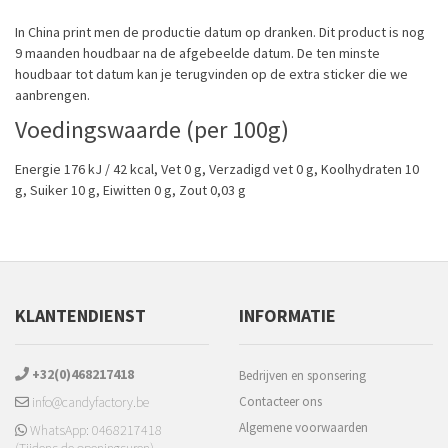
In China print men de productie datum op dranken. Dit product is nog
9 maanden houdbaar na de afgebeelde datum. De ten minste
houdbaar tot datum kan je terugvinden op de extra sticker die we
aanbrengen.
Voedingswaarde (per 100g)
Energie 176 kJ / 42 kcal, Vet 0 g, Verzadigd vet 0 g, Koolhydraten 10
g, Suiker 10 g, Eiwitten 0 g, Zout 0,03 g
KLANTENDIENST
INFORMATIE
+32(0)468217418
Bedrijven en sponsering
info@candyfactory.be
Contacteer ons
Algemene voorwaarden
WhatsApp: 0468217418