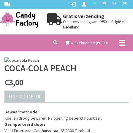
NL
FR
EN
DE
Gratis verzending
Gratis verzending vanaf €50 in België en
Nederland
Toggl
Winkelmandje (€
0,00
)
naviga
COCA-COLA PEACH
€3,00
EIGENSCHAPPEN
Bewaarmethode:
Koel en droog bewaren. Na opening beperkt houdbaar.
Geïmporteerd door:
Vault Enterprise Gasthuisstraat 65 2300 Turnhout